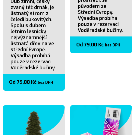
prostředí. Je
Dub zimní, česky
původem ze
zvaný též drnák, je
Střední Evropy.
listnatý strom z
Výsadba probíhá
čeledi bukovitých.
pouze v rezervaci
Spolu s dubem
Voděradské bučiny.
letním lesnicky
nejvýznamnější
listnatá dřevina ve
Od
79.00
Kč
bez DPH
střední Evropě.
Výsadba probíhá
pouze v rezervaci
Voděradské bučiny.
Od
79.00
Kč
bez DPH