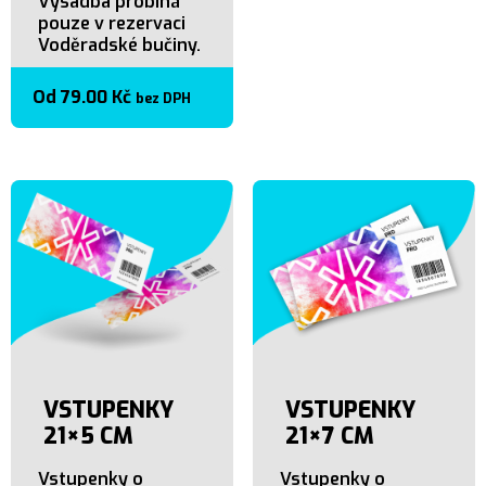
Výsadba probíhá
pouze v rezervaci
Voděradské bučiny.
Od
79.00
Kč
bez DPH
VSTUPENKY
VSTUPENKY
21×5 CM
21×7 CM
Vstupenky o
Vstupenky o