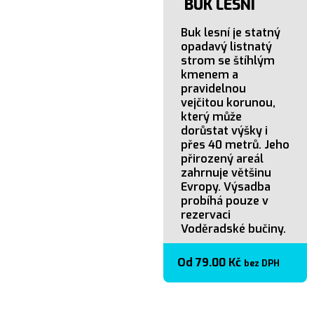
BUK LESNÍ
Buk lesní je statný
opadavý listnatý
strom se štíhlým
kmenem a
pravidelnou
vejčitou korunou,
který může
dorůstat výšky i
přes 40 metrů. Jeho
přirozený areál
zahrnuje většinu
Evropy. Výsadba
probíhá pouze v
rezervaci
Voděradské bučiny.
Od
79.00
Kč
bez DPH