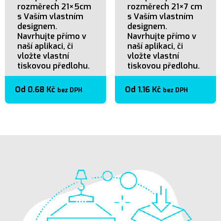
rozměrech 21×5cm
rozměrech 21×7 cm
s Vaším vlastním
s Vaším vlastním
designem.
designem.
Navrhujte přímo v
Navrhujte přímo v
naší aplikaci, či
naší aplikaci, či
vložte vlastní
vložte vlastní
tiskovou předlohu.
tiskovou předlohu.
Od
0.68
Kč
Od
1.16
Kč
bez DPH
bez DPH