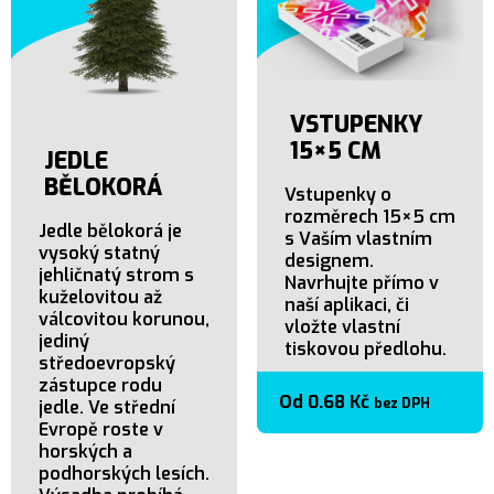
VSTUPENKY
15×5 CM
JEDLE
BĚLOKORÁ
Vstupenky o
rozměrech 15×5 cm
Jedle bělokorá je
s Vaším vlastním
vysoký statný
designem.
jehličnatý strom s
Navrhujte přímo v
kuželovitou až
naší aplikaci, či
válcovitou korunou,
vložte vlastní
jediný
tiskovou předlohu.
středoevropský
zástupce rodu
Od
0.68
Kč
bez DPH
jedle. Ve střední
Evropě roste v
horských a
podhorských lesích.