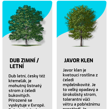
DUB ZIMNÍ /
JAVOR KLEN
LETNÍ
Javor klen je
kvetoucí rostlina z
Dub letní, česky též
čeledi
křemelák, je
mýdelníkovité. Je
mohutný listnatý
to velký opadavý a
strom z čeledi
širokolistý strom,
bukovitých.
tolerantní vůči
Přirozeně se
větru a pobřežnímu
vyskytuje v Evropě.