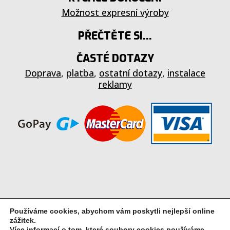
Možnost expresní výroby
PŘEČTĚTE SI...
ČASTÉ DOTAZY
Doprava
,
platba
,
ostatní dotazy
,
instalace
reklamy
Používáme cookies, abychom vám poskytli nejlepší online
zážitek.
Více informací o tom, které soubory cookies používáme,