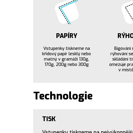
PAPÍRY
RÝHO
Vstupenky tiskneme na
Bigování 
křídový papír lesklý nebo
rýhování se
matný v gramáži 130g,
skládání ti
170g, 200g nebo 300g
omezuje pra
v místě
Technologie
TISK
Vstupenky tiskneme na nejvýkonnějš