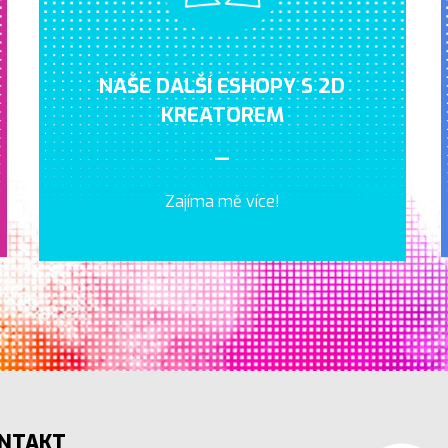
NAŠE DALŠÍ ESHOPY
S 2D
KREATOREM
—
Zajíma mě více!
NTAKT