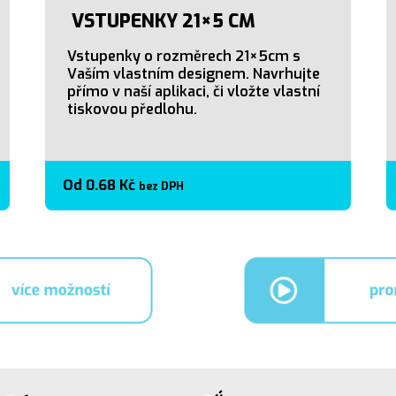
VSTUPENKY 21×5 CM
Vstupenky o rozměrech 21×5cm s
Vaším vlastním designem. Navrhujte
přímo v naší aplikaci, či vložte vlastní
tiskovou předlohu.
Od
0.68
Kč
bez DPH