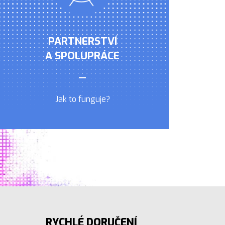
PARTNERSTVÍ
A SPOLUPRÁCE
—
Jak to funguje?
RYCHLÉ DORUČENÍ