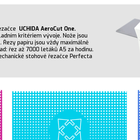
řezačce
UCHIDA AeroCut One.
adním kritériem vývoje. Nože jsou
i. Řezy papíru jsou vždy maximálně
lad: řez až 7000 letáků A5 za hodinu.
chanické stohové řezačce Perfecta