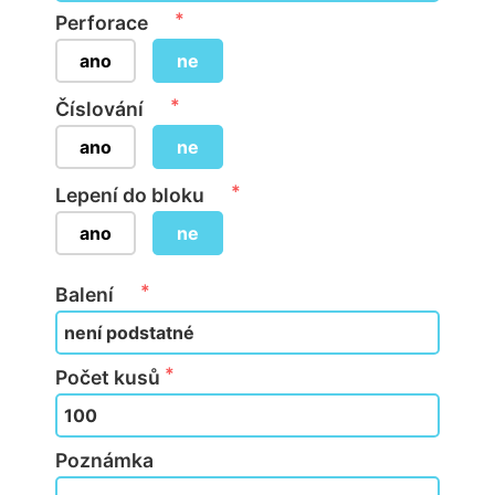
Perforace
ano
ne
Číslování
ano
ne
Lepení do bloku
ano
ne
Balení
Počet kusů
Poznámka