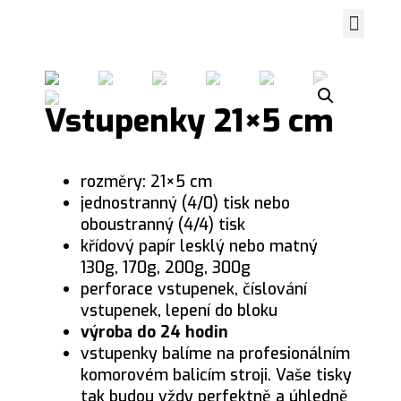
Spustit vi
Grafické práce
Zasaď strom
Vstupenky 21×5 cm
rozměry: 21×5 cm
jednostranný (4/0) tisk nebo
oboustranný (4/4) tisk
křídový papír lesklý nebo matný
130g, 170g, 200g, 300g
perforace vstupenek, číslování
vstupenek, lepení do bloku
výroba do 24 hodin
vstupenky balíme na profesionálním
komorovém balicím stroji. Vaše tisky
tak budou vždy perfektně a úhledně