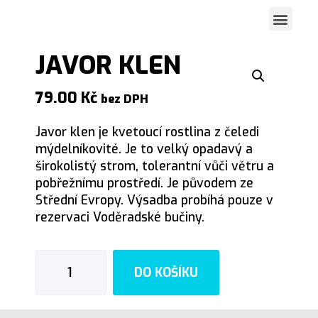
Spustit vi
Grafické práce
Zasaď strom
JAVOR KLEN
79.00
Kč
bez DPH
Javor klen je kvetoucí rostlina z čeledi
mýdelníkovité. Je to velký opadavý a
širokolistý strom, tolerantní vůči větru a
pobřežnímu prostředí. Je původem ze
Střední Evropy. Výsadba probíhá pouze v
rezervaci Voděradské bučiny.
DO KOŠÍKU