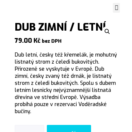
Spustit vi
Grafické práce
Zasaď strom
DUB ZIMNÍ / LETNÍ
79.00
Kč
bez DPH
Dub letní, česky též křemelák, je mohutný
listnatý strom z čeledi bukovitých.
Přirozeně se vyskytuje v Evropě. Dub
zimní, česky zvaný též drnák, je listnatý
strom z čeledi bukovitých. Spolu s dubem
letním lesnicky nejvýznamnější listnatá
dřevina ve střední Evropě. Výsadba
probíhá pouze v rezervaci Voděradské
bučiny.